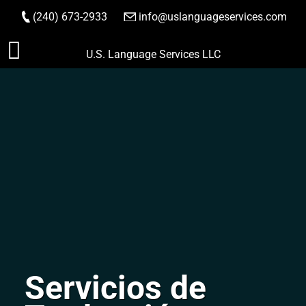
(240) 673-2933
|
info@uslanguageservices.com
HACER PEDIDO
Saltar
U.S. Language Services LLC
al
contenido
Servicios de