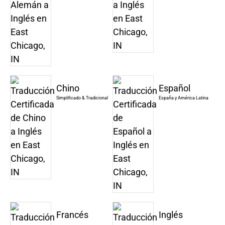
Chino
Español
Simplificado & Tradicional
España y América Latina
Francés
Inglés