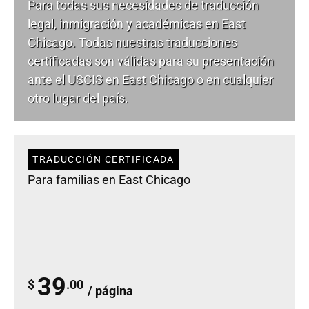
Para todas sus necesidades de
traducción
legal
, inmigración y académicas en East
Chicago. Todas nuestras traducciones
certificadas son válidas para su presentación
ante el USCIS en East Chicago o en cualquier
otro lugar del país.
TRADUCCIÓN CERTIFICADA
Para familias en East Chicago
39
$
.00
/ página