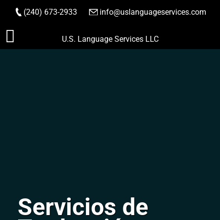
(240) 673-2933
|
info@uslanguageservices.com
HACER PEDIDO
Saltar
U.S. Language Services LLC
al
contenido
Servicios de