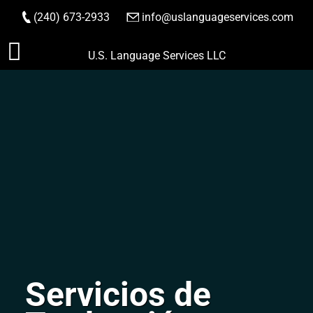
(240) 673-2933
|
info@uslanguageservices.com
HACER PEDIDO
Saltar
U.S. Language Services LLC
al
contenido
Servicios de