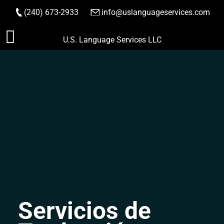
(240) 673-2933
|
info@uslanguageservices.com
HACER PEDIDO
Saltar
U.S. Language Services LLC
al
contenido
Servicios de