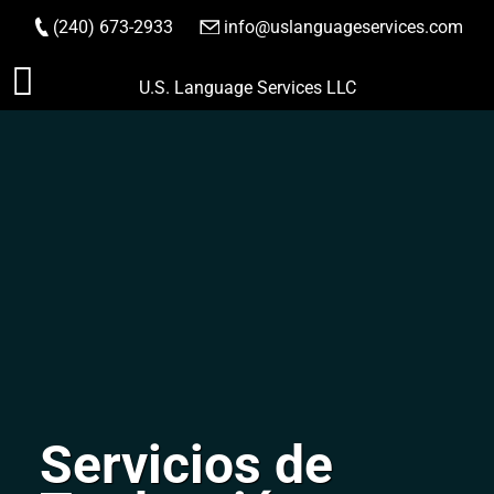
(240) 673-2933
|
info@uslanguageservices.com
HACER PEDIDO
Saltar
U.S. Language Services LLC
al
contenido
Servicios de