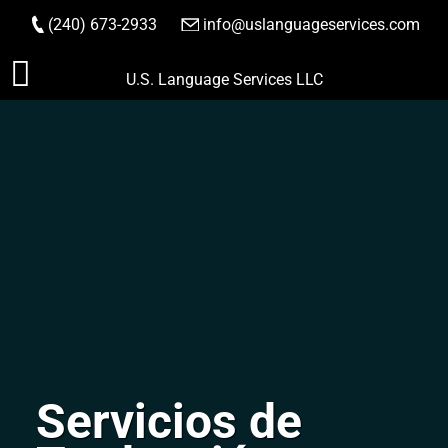
(240) 673-2933
|
info@uslanguageservices.com
HACER PEDIDO
Saltar
U.S. Language Services LLC
al
contenido
Servicios de