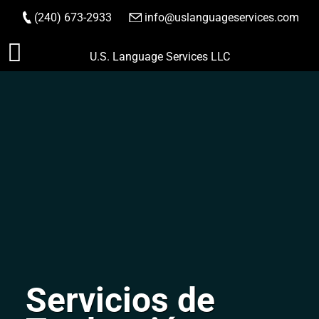
(240) 673-2933
|
info@uslanguageservices.com
HACER PEDIDO
Saltar
U.S. Language Services LLC
al
contenido
Servicios de