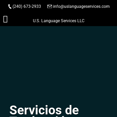
(240) 673-2933
|
info@uslanguageservices.com
HACER PEDIDO
Saltar
U.S. Language Services LLC
al
contenido
Servicios de